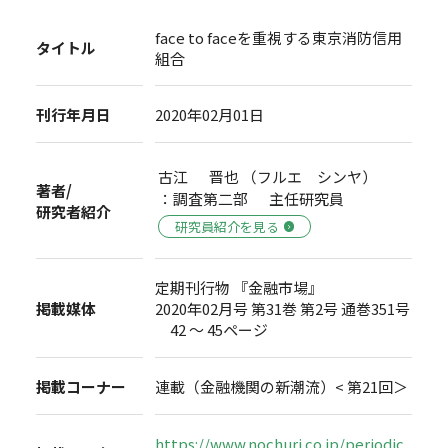
face to faceを重視する東京消防信用
タイトル
組合
刊行年月日
2020年02月01日
古江 晋也 （フルエ シンヤ）
著者/
：調査第二部 主任研究員
研究者紹介
研究員紹介を見る
定期刊行物 『金融市場』
掲載媒体
2020年02月号 第31巻 第2号 通巻351号
42 ～ 45ページ
掲載コーナー
連載（金融機関の新潮流）< 第21回＞
https://www.nochuri.co.jp/periodic