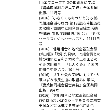
回)エフコープ生協の取組みに学ぶ 」
『農業協同組合経営実務』全国共同
出版、11月号
(2016)「小さくてもキラリと光る 協
同組織金融の底力(第13回)応待相談員
の常駐・訪問など組合員目線の活動
を徹底 : 警視庁職員信用組合」『近代
セールス』近代セールス社、11月1日
号
(2016)「信用組合と地域密着型金融
(第19回)「取引先見学」で組合員との
絆の強化と目利き力の向上を図るの
ぞみ信用組合」『しんくみ』全国信
用組合中央協会、10月号
(2016)「共生社会の実現に向けて : 大
阪いずみ市民生協の取組みに学ぶ」
『農業協同組合経営実務』全国共同
出版、9月号
(2016)「信用組合と地域密着型金融
(第18回)高い取引シェアを背景に創業
支援などに邁進する笠岡信用組合」