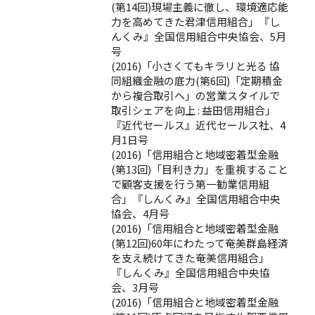
(第14回)現場主義に徹し、環境適応能
力を高めてきた君津信用組合」『し
んくみ』全国信用組合中央協会、5月
号
(2016)「小さくてもキラリと光る 協
同組織金融の底力(第6回)「定期積金
から複合取引へ」の営業スタイルで
取引シェアを向上 : 益田信用組合」
『近代セールス』近代セールス社、4
月1日号
(2016)「信用組合と地域密着型金融
(第13回)「目利き力」を重視すること
で顧客支援を行う第一勧業信用組
合」『しんくみ』全国信用組合中央
協会、4月号
(2016)「信用組合と地域密着型金融
(第12回)60年にわたって奄美群島経済
を支え続けてきた奄美信用組合」
『しんくみ』全国信用組合中央協
会、3月号
(2016)「信用組合と地域密着型金融