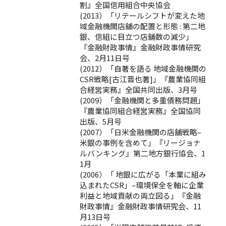
割』全国信用組合中央協会
(2013）「リテールシフトが変えた地
域金融機関店舗の配置と形態 : 第二地
銀、信組に目立つ店舗数の減少」
『金融財政事情』金融財政事情研究
会、2月11日号
(2012）「自著を語る 地域金融機関の
CSR戦略[古江晋也著]」『農業協同組
合経営実務』全国共同出版、3月号
(2009）「金融機関と多重債務問題」
『農業協同組合経営実務』全国協同
出版、5月号
(2007）「日米金融機関の店舗戦略–
米銀の事例を含めて」『リージョナ
ルバンキング』第二地方銀行協会、1
1月
(2006）「 地銀に広がる「本業に組み
込まれたCSR」–環境保全を軸に企業
利益と地域貢献の両立図る」『金融
財政事情』金融財政事情研究会、11
月13日号