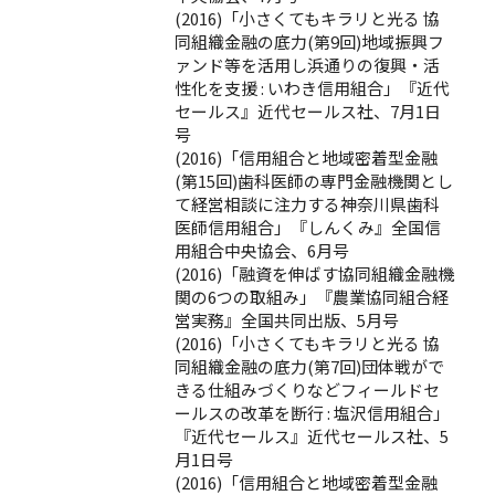
(2016)「小さくてもキラリと光る 協
同組織金融の底力(第9回)地域振興フ
ァンド等を活用し浜通りの復興・活
性化を支援 : いわき信用組合」『近代
セールス』近代セールス社、7月1日
号
(2016)「信用組合と地域密着型金融
(第15回)歯科医師の専門金融機関とし
て経営相談に注力する神奈川県歯科
医師信用組合」『しんくみ』全国信
用組合中央協会、6月号
(2016)「融資を伸ばす協同組織金融機
関の6つの取組み」『農業協同組合経
営実務』全国共同出版、5月号
(2016)「小さくてもキラリと光る 協
同組織金融の底力(第7回)団体戦がで
きる仕組みづくりなどフィールドセ
ールスの改革を断行 : 塩沢信用組合」
『近代セールス』近代セールス社、5
月1日号
(2016)「信用組合と地域密着型金融