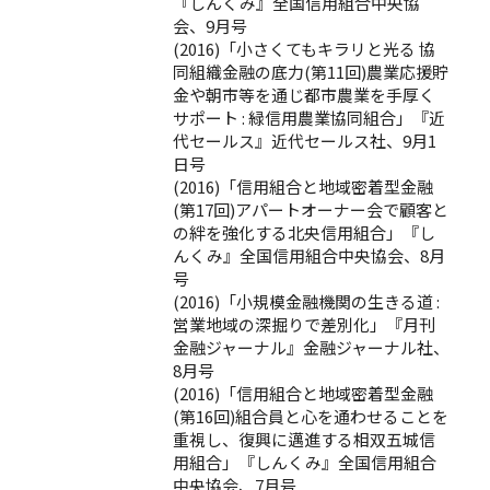
『しんくみ』全国信用組合中央協
会、9月号
(2016)「小さくてもキラリと光る 協
同組織金融の底力(第11回)農業応援貯
金や朝市等を通じ都市農業を手厚く
サポート : 緑信用農業協同組合」『近
代セールス』近代セールス社、9月1
日号
(2016)「信用組合と地域密着型金融
(第17回)アパートオーナー会で顧客と
の絆を強化する北央信用組合」『し
んくみ』全国信用組合中央協会、8月
号
(2016)「小規模金融機関の生きる道 :
営業地域の深掘りで差別化」『月刊
金融ジャーナル』金融ジャーナル社、
8月号
(2016)「信用組合と地域密着型金融
(第16回)組合員と心を通わせることを
重視し、復興に邁進する相双五城信
用組合」『しんくみ』全国信用組合
中央協会、7月号