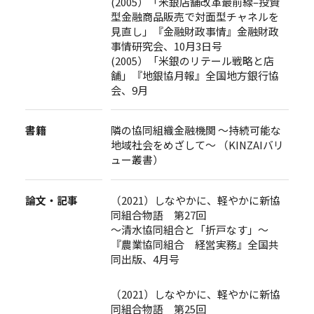
(2005）「米銀店舗改革最前線–投資
型金融商品販売で対面型チャネルを
見直し」『金融財政事情』金融財政
事情研究会、10月3日号
(2005）「米銀のリテール戦略と店
舗」『地銀協月報』全国地方銀行協
会、9月
書籍
隣の協同組織金融機関 ～持続可能な
地域社会をめざして～ （KINZAIバリ
ュー叢書）
論文・記事
（2021）しなやかに、軽やかに新協
同組合物語 第27回
～清水協同組合と「折戸なす」～
『農業協同組合 経営実務』全国共
同出版、4月号
（2021）しなやかに、軽やかに新協
同組合物語 第25回