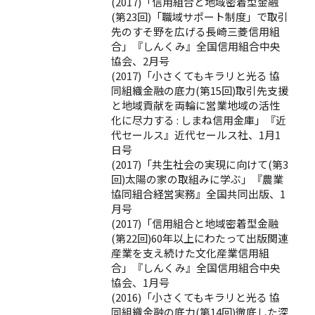
(2017)「信用組合と地域密着型金融
(第23回)「職域サポート制度」で取引
先のすそ野を広げる長崎三菱信用組
合」『しんくみ』全国信用組合中央
協会、2月号
(2017)「小さくてもキラリと光る 協
同組織金融の底力(第15回)取引先支援
と地域貢献を両輪に営業地域の活性
化に尽力する : しまね信用金庫」『近
代セールス』近代セールス社、1月1
日号
(2017)「共生社会の実現に向けて(第3
回)太陽の家の取組みに学ぶ」『農業
協同組合経営実務』全国共同出版、1
月号
(2017)「信用組合と地域密着型金融
(第22回)60年以上にわたって出版関連
産業を支え続けた文化産業信用組
合」『しんくみ』全国信用組合中央
協会、1月号
(2016)「小さくてもキラリと光る 協
同組織金融の底力(第14回)徹底した深