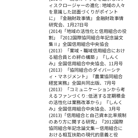
ィスクロージャーの進化 : 地域の人々
を意識した誌面づくりがポイント
に」『金融財政事情』 金融財政事情
研究会、1月27日号
(2014)「地域の活性化と信用組合の役
割」『2012国際協同組合年記念論文
集Ⅱ』全国信用組合中央協会
(2013）「業域・職域信用組合におけ
る組合員との絆の構築 」『しんく
み』全国信用組合中央協会、11月号
(2013）「協同組合のダイバーシテ
ィ・マネジメント」『農業協同組合
経営実務』全国共同出版、7月号
(2013）「コミュニケーションから考
えるファンづくり : 低迷する定期積金
の活性化は業務改革から」『しんく
み』全国信用組合中央協会、3月号
(2013)「信用組合と自己資本比率規制
のあり方に関する研究」『2012国際
協同組合年記念論文集－信用組合に
おける相互扶助の現代的意義と役