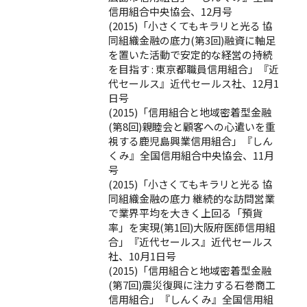
信用組合中央協会、12月号
(2015)「小さくてもキラリと光る 協
同組織金融の底力(第3回)融資に軸足
を置いた活動で安定的な経営の持続
を目指す : 東京都職員信用組合」『近
代セールス』近代セールス社、12月1
日号
(2015)「信用組合と地域密着型金融
(第8回)親睦会と顧客への心遣いを重
視する鹿児島興業信用組合」『しん
くみ』全国信用組合中央協会、11月
号
(2015)「小さくてもキラリと光る 協
同組織金融の底力 継続的な訪問営業
で業界平均を大きく上回る「預貨
率」を実現(第1回)大阪府医師信用組
合」『近代セールス』近代セールス
社、10月1日号
(2015)「信用組合と地域密着型金融
(第7回)震災復興に注力する石巻商工
信用組合」『しんくみ』全国信用組