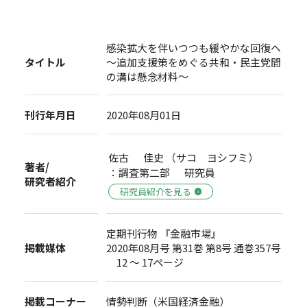
感染拡大を伴いつつも緩やかな回復へ
タイトル
～追加支援策をめぐる共和・民主党間
の溝は懸念材料～
刊行年月日
2020年08月01日
佐古 佳史 （サコ ヨシフミ）
著者/
：調査第二部 研究員
研究者紹介
研究員紹介を見る
定期刊行物 『金融市場』
掲載媒体
2020年08月号 第31巻 第8号 通巻357号
12 ～ 17ページ
掲載コーナー
情勢判断（米国経済金融）