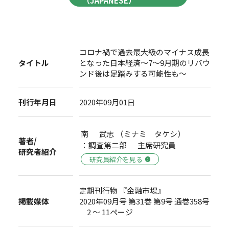
（JAPANESE）
コロナ禍で過去最大級のマイナス成長
タイトル
となった日本経済～7～9月期のリバウ
ンド後は足踏みする可能性も～
刊行年月日
2020年09月01日
南 武志 （ミナミ タケシ）
著者/
：調査第二部 主席研究員
研究者紹介
研究員紹介を見る
定期刊行物 『金融市場』
掲載媒体
2020年09月号 第31巻 第9号 通巻358号
2 ～ 11ページ