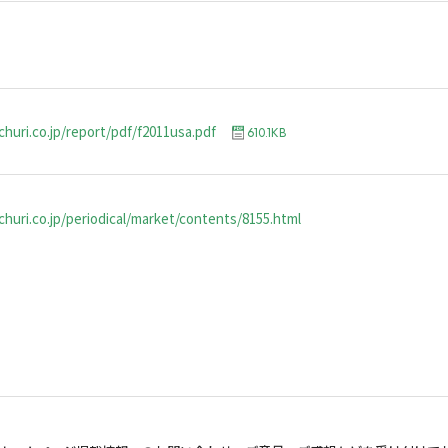
churi.co.jp/report/pdf/f2011usa.pdf
610.1KB
huri.co.jp/periodical/market/contents/8155.html