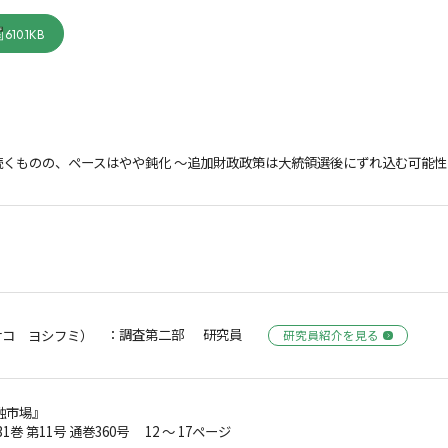
610.1KB
続くものの、ペースはやや鈍化 ～追加財政政策は大統領選後にずれ込む可能性
：調査第二部 研究員
サコ ヨシフミ）
研究員紹介を見る
融市場』
31巻 第11号 通巻360号 12 ～ 17ページ