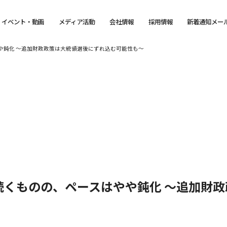
イベント・動画
メディア活動
会社情報
採用情報
新着通知メー
や鈍化 ～追加財政政策は大統領選後にずれ込む可能性も～
続くものの、ペースはやや鈍化 ～追加財