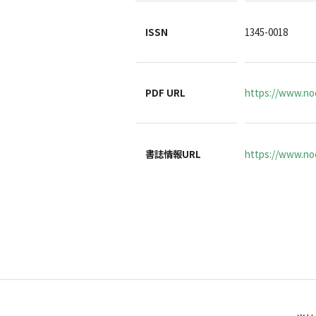
ISSN
1345-0018
PDF URL
https://www.no
書誌情報URL
https://www.noc