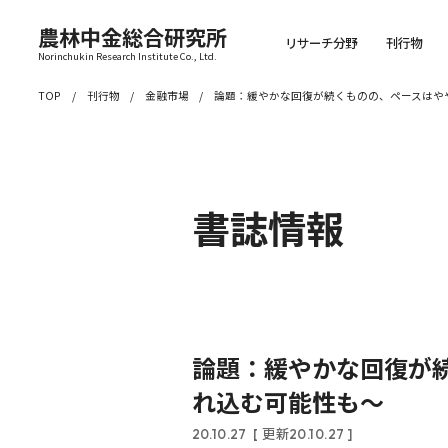
農林中金総合研究所
リサーチ分野
刊行物
Norinchukin Research Institute Co., Ltd.
TOP
刊行物
金融市場
論題：緩やかな回復が続くものの、ペースはや
書誌情報
論題：緩やかな回復が
れ込む可能性も～
20.10.27
[ 更新20.10.27 ]