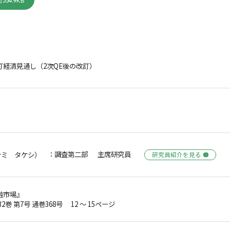
354.9KB
改訂経済見通し（2次QE後の改訂）
：調査第二部 主席研究員
ナミ タケシ）
研究員紹介を見る
融市場』
32巻 第7号 通巻368号 12 ～ 15ページ