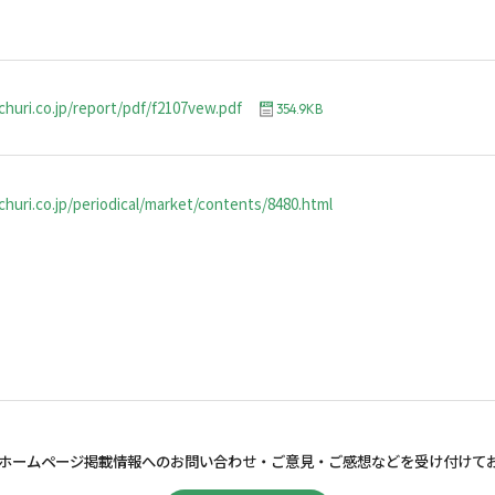
churi.co.jp/report/pdf/f2107vew.pdf
354.9KB
huri.co.jp/periodical/market/contents/8480.html
ホームページ掲載情報へのお問い合わせ・
ご意見・ご感想などを受け付けて