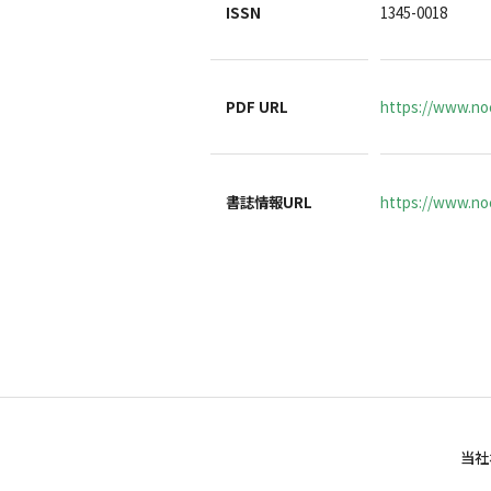
ISSN
1345-0018
PDF URL
https://www.no
書誌情報URL
https://www.noc
当社