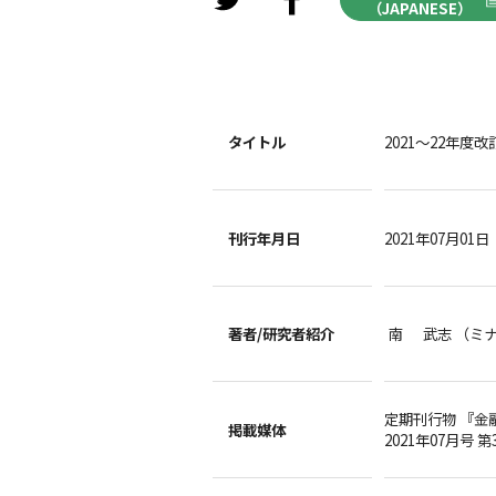
（JAPANESE）
タイトル
2021～22年度
刊行年月日
2021年07月01日
著者/
研究者紹介
南 武志 （ミ
定期刊行物 『金
掲載媒体
2021年07月号 第