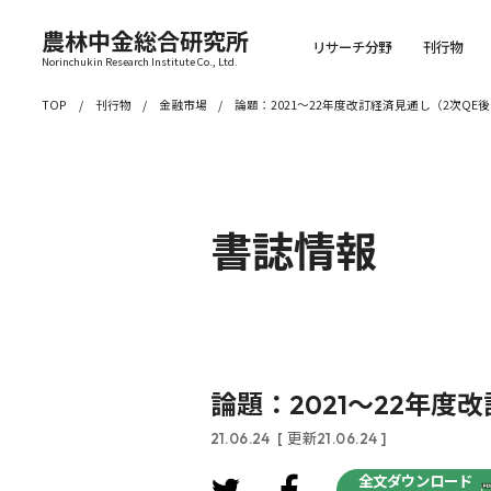
農林中金総合研究所
リサーチ分野
刊行物
Norinchukin Research Institute Co., Ltd.
TOP
刊行物
金融市場
論題：2021～22年度改訂経済見通し（2次QE
書誌情報
論題：2021～22年度
21.06.24
[ 更新21.06.24 ]
全文ダウンロード