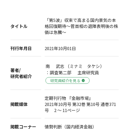
「第5波」収束で高まる国内景気の本
タイトル
格回復期待～菅首相の退陣表明後の株
価は急騰～
刊行年月日
2021年10月01日
南 武志 （ミナミ タケシ）
著者/
：調査第二部 主席研究員
研究者紹介
研究員紹介を見る
定期刊行物 『金融市場』
掲載媒体
2021年10月号 第32巻 第10号 通巻371
号 2 ～ 11ページ
掲載コーナー
情勢判断（国内経済金融）