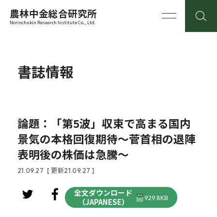
農林中金総合研究所
Norinchukin Research Institute Co., Ltd.
書誌情報
論題：「第5波」収束で高まる国内
景気の本格回復期待～菅首相の退陣
表明後の株価は急騰～
21.09.27
[ 更新21.09.27 ]
全文ダウンロード
929.8KB
（JAPANESE）