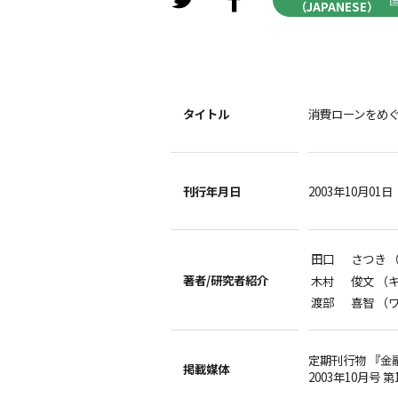
（JAPANESE）
タイトル
消費ローンをめ
刊行年月日
2003年10月01日
田口 さつき 
著者/
研究者紹介
木村 俊文 （
渡部 喜智 （
定期刊行物 『金
掲載媒体
2003年10月号 第