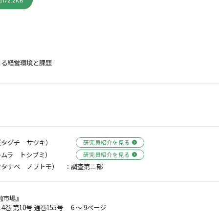
172.2KB
ぐる経営環境と課題
（タグチ サツキ）
研究員紹介を見る
キムラ トシブミ）
研究員紹介を見る
ワタナベ ノブトモ）
：調査第二部
融市場』
14巻 第10号 通巻155号 6 ～ 9ページ