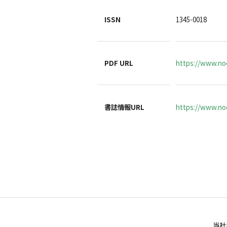
ISSN
1345-0018
PDF URL
https://www.no
書誌情報URL
https://www.noc
当社