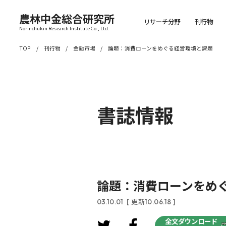
農林中金総合研究所
リサーチ分野
刊行物
Norinchukin Research Institute Co., Ltd.
TOP
刊行物
金融市場
論題：消費ローンをめぐる経営環境と課題
書誌情報
論題：消費ローンをめ
03.10.01
[ 更新10.06.18 ]
全文ダウンロード