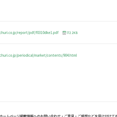
churi.co.jp/report/pdf/f0310dke1.pdf
172.2KB
huri.co.jp/periodical/market/contents/904.html
ホームページ掲載情報へのお問い合わせ・
ご意見・ご感想などを受け付けて