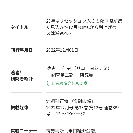
23年はリセッション入りの瀬戸際が続
タイトル
く見込み～12月FOMCから利上げペー
スは減速へ～
刊行年月日
2022年12月01日
佐古 佳史 （サコ ヨシフミ）
著者/
：調査第二部 研究員
研究者紹介
研究員紹介を見る
定期刊行物 『金融市場』
掲載媒体
2022年12月号 第33巻 第12号 通巻385
号 13 ～ 19ページ
掲載コーナー
情勢判断（米国経済金融）