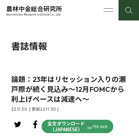
農林中金総合研究所
Norinchukin Research Institute Co., Ltd.
書誌情報
論題：23年はリセッション入りの瀬
戸際が続く見込み～12月FOMCから
利上げペースは減速へ～
22.11.30
[ 更新22.11.30 ]
全文ダウンロード
755.6KB
（JAPANESE）