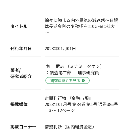
徐々に強まる内外景気の減速感～日銀
タイトル
は長期金利の変動幅を±0.5％に拡大
～
刊行年月日
2023年01月01日
南 武志 （ミナミ タケシ）
著者/
：調査第二部 理事研究員
研究者紹介
研究員紹介を見る
定期刊行物 『金融市場』
掲載媒体
2023年01月号 第34巻 第1号 通巻386号
3 ～ 12ページ
掲載コーナー
情勢判断（国内経済金融）