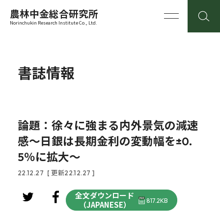
農林中金総合研究所
Norinchukin Research Institute Co., Ltd.
書誌情報
論題：徐々に強まる内外景気の減速
感～日銀は長期金利の変動幅を±0.
5％に拡大～
22.12.27
[ 更新22.12.27 ]
全文ダウンロード
817.2KB
（JAPANESE）