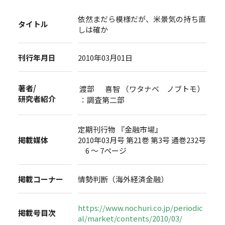
依然まだら模様だが、米景気の持ち直
タイトル
しは確か
刊行年月日
2010年03月01日
著者/
渡部 喜智 （ワタナベ ノブトモ）
研究者紹介
：調査第二部
定期刊行物 『金融市場』
掲載媒体
2010年03月号 第21巻 第3号 通巻232号
6 ～ 7ページ
掲載コーナー
情勢判断（海外経済金融）
https://www.nochuri.co.jp/periodic
掲載号目次
al/market/contents/2010/03/