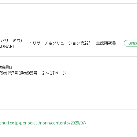
コバリ ミワ）
：リサーチ＆ソリューション第2部 主席研究員
研究
KOBARI
林金融』
79巻 第7号 通巻965号 2 ～ 17ページ
huri.co.jp/periodical/norin/contents/2026/07/