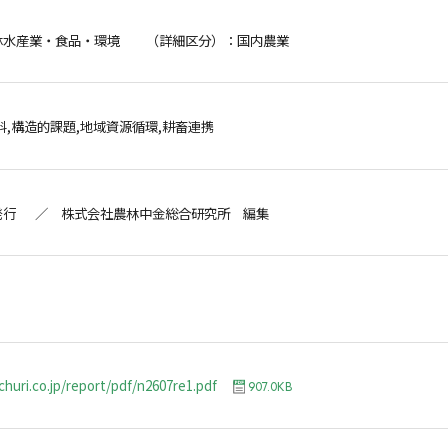
林水産業・食品・環境 （詳細区分）：国内農業
料,構造的課題,地域資源循環,耕畜連携
発行 ／ 株式会社農林中金総合研究所 編集
churi.co.jp/report/pdf/n2607re1.pdf
907.0KB