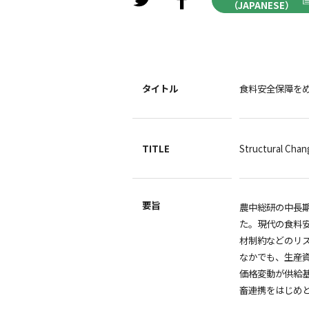
（JAPANESE）
タイトル
食料安全保障を
TITLE
Structural Chan
要旨
農中総研の中長
た。現代の食料
材制約などのリ
なかでも、生産
価格変動が供給
畜連携をはじめ