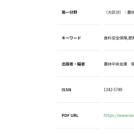
第一分野
（大区分）：農
キーワード
食料安全保障,肥
出版者・編者
農林中央金庫 
ISSN
1342-5749
PDF URL
https://www.no