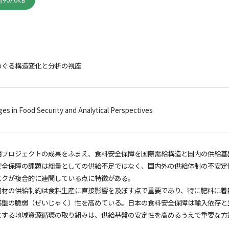
907.0KB
めぐる構造変化と分析の視座
ges in Food Security and Analytical Perspectives
期プロジェクトの成果をふまえ、食料安全保障を国際需給構造と国内の供給基
安全保障の課題は総量としての供給不足ではなく、国内外の供給体制の不安定
スクが複合的に連関している点に特徴がある。
資材の供給制約は食料生産に直接影響を及ぼす点で重要であり、特に肥料に着
基盤の脆弱（ぜいじゃく）性を高めている。日本の食料安全保障は輸入依存と
とする地域資源循環の取り組みは、供給基盤の安定性を高めるうえで重要な方