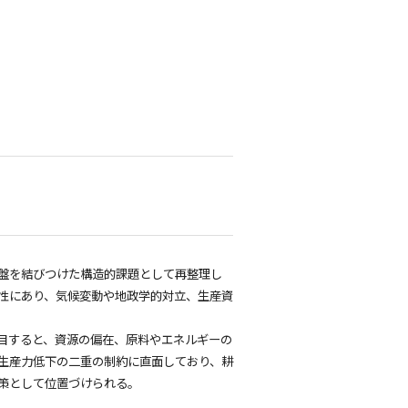
盤を結びつけた構造的課題として再整理し
性にあり、気候変動や地政学的対立、生産資
目すると、資源の偏在、原料やエネルギーの
生産力低下の二重の制約に直面しており、耕
策として位置づけられる。