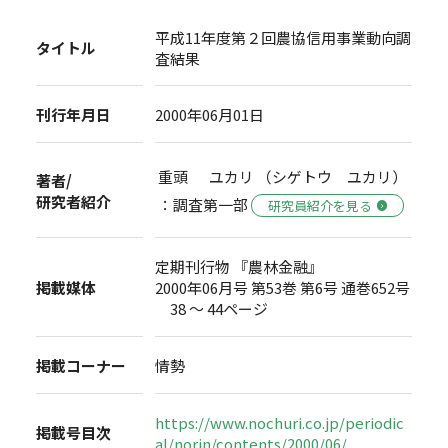
平成11年度第２回農協信用事業動向調
タイトル
査結果
刊行年月日
2000年06月01日
重頭 ユカリ （シゲトウ ユカリ）
著者/
研究者紹介
：調査第一部
研究員紹介を見る
定期刊行物 『農林金融』
掲載媒体
2000年06月号 第53巻 第6号 通巻652号
38 ～ 44ページ
掲載コーナー
情勢
https://www.nochuri.co.jp/periodic
掲載号目次
al/norin/contents/2000/06/