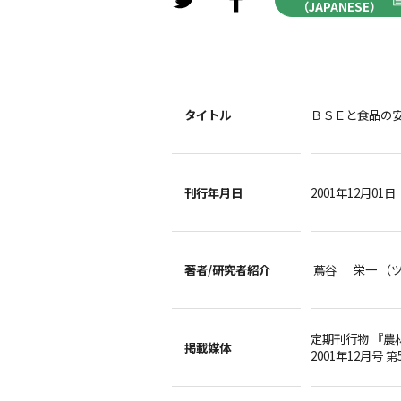
（JAPANESE）
タイトル
ＢＳＥと食品の
刊行年月日
2001年12月01日
著者/
研究者紹介
蔦谷 栄一 （
定期刊行物 『農
掲載媒体
2001年12月号 第