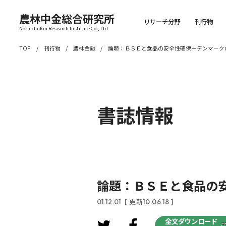
農林中金総合研究所
リサーチ分野
刊行物
Norinchukin Research Institute Co., Ltd.
TOP
刊行物
農林金融
論題：ＢＳＥと食品の安全性確保－デンマーク
書誌情報
論題：ＢＳＥと食品の
01.12.01
[ 更新10.06.18 ]
全文ダウンロード