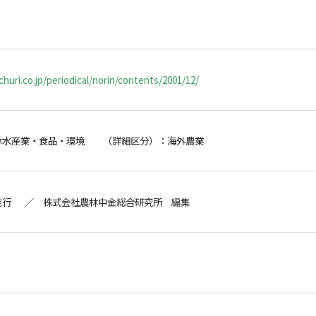
huri.co.jp/periodical/norin/contents/2001/12/
林水産業・食品・環境 （詳細区分）：海外農業
発行 ／ 株式会社農林中金総合研究所 編集