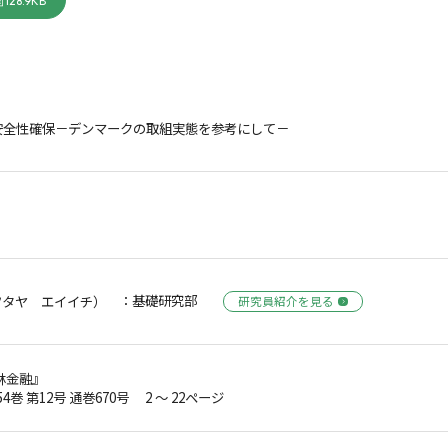
128.9KB
安全性確保－デンマークの取組実態を参考にして－
：基礎研究部
ツタヤ エイイチ）
研究員紹介を見る
林金融』
54巻 第12号 通巻670号 2 ～ 22ページ