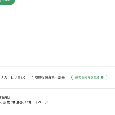
15.4KB
： 取締役調査第一部長
タナカ ヒサヨシ）
研究員紹介を見る
林金融』
第55巻 第7号 通巻677号 1 ページ