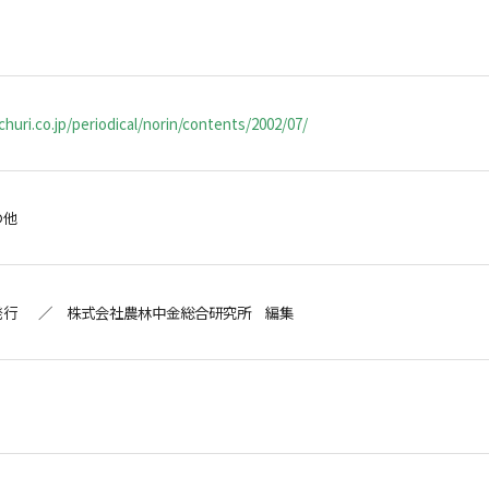
huri.co.jp/periodical/norin/contents/2002/07/
の他
発行 ／ 株式会社農林中金総合研究所 編集