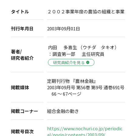
タイトル
２００２事業年度の農協の組織と事業
刊行年月日
2003年09月01日
内田 多喜生 （ウチダ タキオ）
著者/
：調査第一部 主任研究員
研究者紹介
研究員紹介を見る
定期刊行物 『農林金融』
掲載媒体
2003年09月号 第56巻 第9号 通巻691号
66 ～ 67ページ
掲載コーナー
組合金融の動き
https://www.nochuri.co.jp/periodic
掲載号目次
al/norin/contents/2003/09/