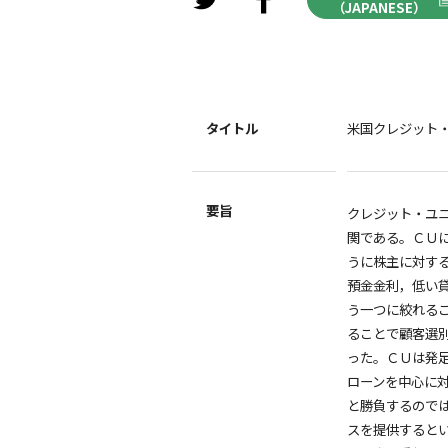
（JAPANESE）
タイトル
米国クレジット
要旨
クレジット・ユ
関である。ＣＵ
うに株主に対す
預金金利，低い
う一つに絞れる
ることで顧客選
った。ＣＵは発
ローンを中心に
と勝負するので
スを提供すると