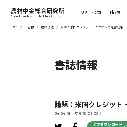
農林中金総合研究所
リサーチ分野
刊行物
Norinchukin Research Institute Co., Ltd.
TOP
刊行物
農林金融
論題：米国クレジット・ユニオンの経営戦略－
書誌情報
論題：米国クレジット
04.04.01
[ 更新10.09.02 ]
全文ダウンロード