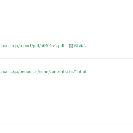
churi.co.jp/report/pdf/n0404re2.pdf
137.6KB
huri.co.jp/periodical/norin/contents/1624.html