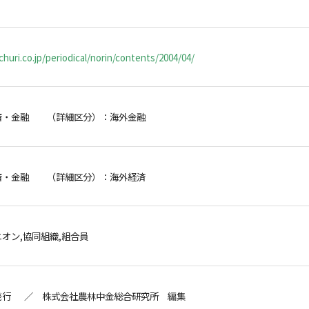
huri.co.jp/periodical/norin/contents/2004/04/
済・金融 （詳細区分）：海外金融
済・金融 （詳細区分）：海外経済
オン,協同組織,組合員
発行 ／ 株式会社農林中金総合研究所 編集