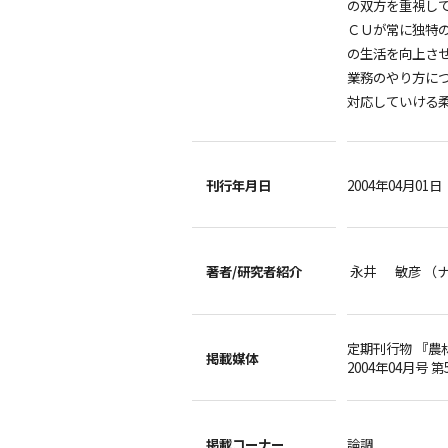
の双方を重視し
ＣＵが常に独特
の生活を向上さ
業務のやり方に
対応していける
刊行年月日
2004年04月01日
著者/
研究者紹介
永井 敏彦 （
定期刊行物 『農
掲載媒体
2004年04月号 第
掲載コーナー
論調