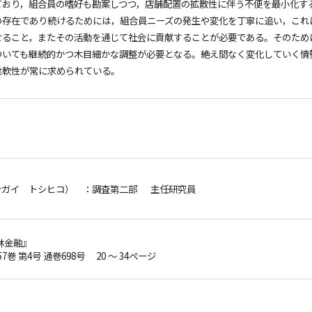
ており，組合員の嗜好も勘案しつつ，店舗配置の拡散性に伴う不便を最小化す
の存在であり続けるためには，組合員ニーズの発生や変化を丁寧に追い，これ
せること，またその活動を通じて社会に貢献することが必要である。そのため
ついても継続的かつ木目細かな調整が必要となる。絶え間なく変化していく情
柔軟性が常に求められている。
ナガイ トシヒコ）
：調査第二部 主任研究員
林金融』
57巻 第4号 通巻698号 20 ～ 34ページ