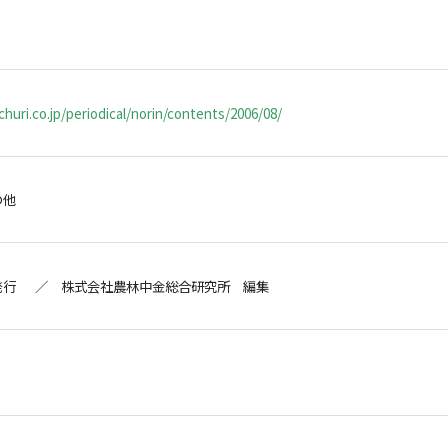
huri.co.jp/periodical/norin/contents/2006/08/
の他
発行 ／ 株式会社農林中金総合研究所 編集