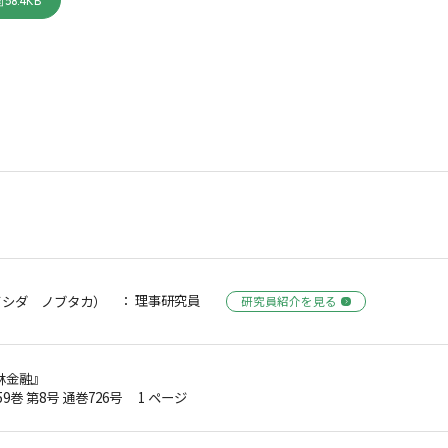
58.4KB
： 理事研究員
イシダ ノブタカ）
研究員紹介を見る
林金融』
第59巻 第8号 通巻726号 1 ページ