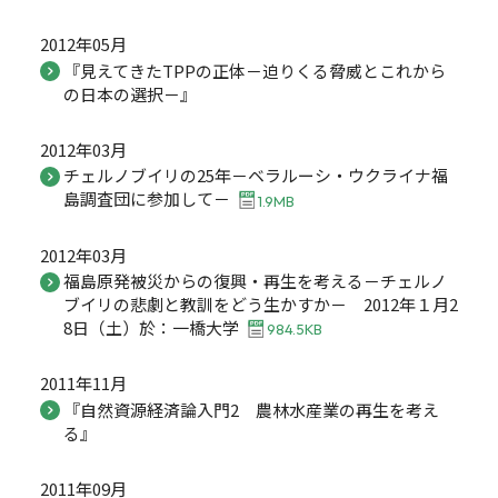
2012年05月
『見えてきたTPPの正体－迫りくる脅威とこれから
の日本の選択－』
2012年03月
チェルノブイリの25年－ベラルーシ・ウクライナ福
島調査団に参加して－
1.9MB
2012年03月
福島原発被災からの復興・再生を考える－チェルノ
ブイリの悲劇と教訓をどう生かすか－ 2012年１月2
8日（土）於：一橋大学
984.5KB
2011年11月
『自然資源経済論入門2 農林水産業の再生を考え
る』
2011年09月