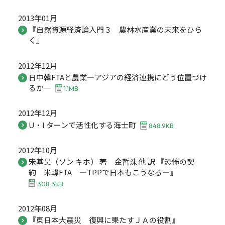
2013年01月
『自然資源経済論入門３ 農林水産業の未来をひら
く』
2012年12月
日中韓FTAと農業―アジアの経済連携にどう位置づけ
るか―
1.1MB
2012年12月
U・I ターンで活性化する海士町
848.9KB
2012年10月
宋基昊（ソン キホ） 著 金哲洙 他 訳 『恐怖の契
約 米韓FTA ―TPPで日本もこうなる―』
308.3KB
2012年08月
『東日本大震災 復興に果たすＪＡの役割』