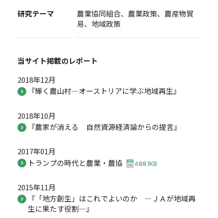
研究テーマ
農業協同組合、農業政策、農産物貿
易、地域政策
当サイト掲載の
レポート
2018年12月
『輝く農山村―オーストリアに学ぶ地域再生』
2018年10月
『農家が消える 自然資源経済論からの提言』
2017年01月
トランプの時代と農業・農協
688.1KB
2015年11月
『「地方創生」はこれでよいのか ―ＪＡが地域再
生に果たす役割―』