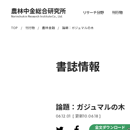
農林中金総合研究所
リサーチ分野
刊行物
Norinchukin Research Institute Co., Ltd.
TOP
刊行物
農林金融
論題：ガジュマルの木
書誌情報
論題：ガジュマルの木
06.12.01
[ 更新10.06.18 ]
全文ダウンロード