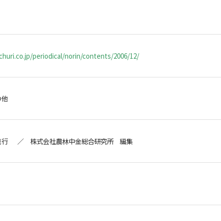
huri.co.jp/periodical/norin/contents/2006/12/
の他
発行 ／ 株式会社農林中金総合研究所 編集