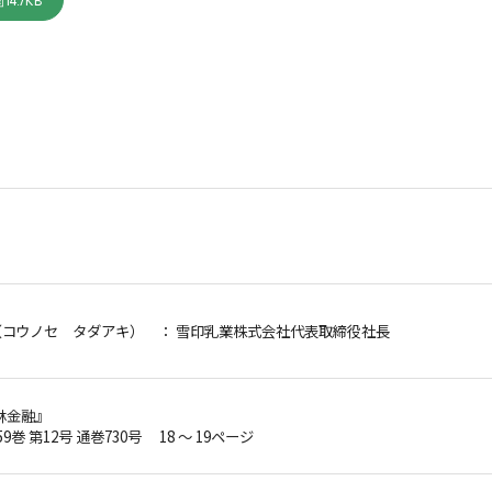
14.7KB
（コウノセ タダアキ）
： 雪印乳業株式会社代表取締役社長
林金融』
59巻 第12号 通巻730号 18 ～ 19ページ