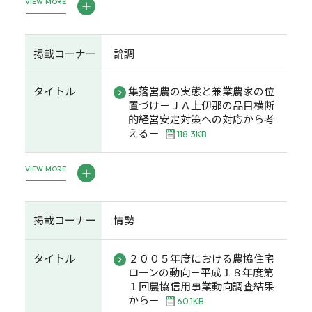
VIEW MORE
掲載コーナー
論調
タイトル
集落営農の実態と兼業農家の位
置づけ－ＪＡ上伊那の品目横断
的経営安定対策への対応から考
える－
118.3KB
VIEW MORE
掲載コーナー
情勢
タイトル
２００５年度における農協住宅
ローンの動向－平成１８年度第
１回農協信用事業動向調査結果
から－
60.1KB