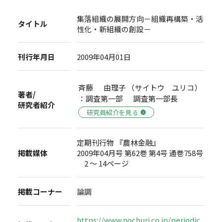
集落組織の展開方向－組織再構築・活
タイトル
性化・新組織の創設－
刊行年月日
2009年04月01日
斉藤 由理子 （サイトウ ユリコ）
著者/
：調査第一部 調査第一部長
研究者紹介
研究員紹介を見る
定期刊行物 『農林金融』
掲載媒体
2009年04月号 第62巻 第4号 通巻758号
2 ～ 14ページ
掲載コーナー
論調
https://www.nochuri.co.jp/periodic