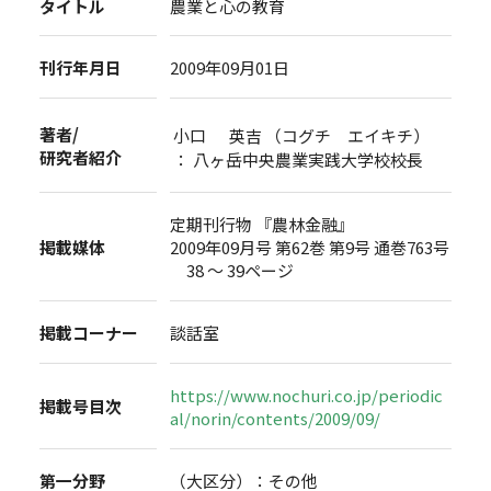
タイトル
農業と心の教育
刊行年月日
2009年09月01日
著者/
小口 英吉 （コグチ エイキチ）
研究者紹介
： 八ヶ岳中央農業実践大学校校長
定期刊行物 『農林金融』
掲載媒体
2009年09月号 第62巻 第9号 通巻763号
38 ～ 39ページ
掲載コーナー
談話室
https://www.nochuri.co.jp/periodic
掲載号目次
al/norin/contents/2009/09/
第一分野
（大区分）：その他