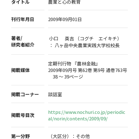
タイトル
農業と心の教育
刊行年月日
2009年09月01日
著者/
小口 英吉 （コグチ エイキチ）
研究者紹介
： 八ヶ岳中央農業実践大学校校長
定期刊行物 『農林金融』
掲載媒体
2009年09月号 第62巻 第9号 通巻763号
38 ～ 39ページ
掲載コーナー
談話室
https://www.nochuri.co.jp/periodic
掲載号目次
al/norin/contents/2009/09/
第一分野
（大区分）：その他