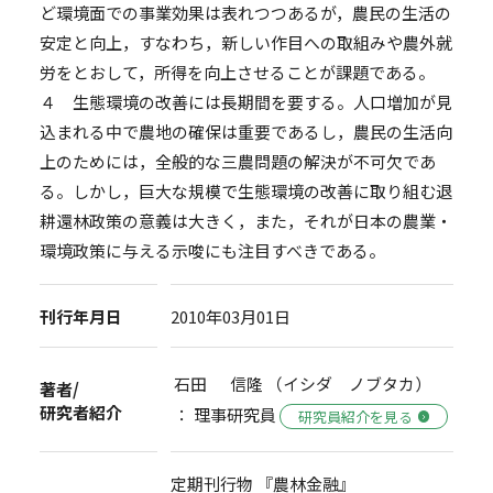
ど環境面での事業効果は表れつつあるが，農民の生活の
安定と向上，すなわち，新しい作目への取組みや農外就
労をとおして，所得を向上させることが課題である。
４ 生態環境の改善には長期間を要する。人口増加が見
込まれる中で農地の確保は重要であるし，農民の生活向
上のためには，全般的な三農問題の解決が不可欠であ
る。しかし，巨大な規模で生態環境の改善に取り組む退
耕還林政策の意義は大きく，また，それが日本の農業・
環境政策に与える示唆にも注目すべきである。
刊行年月日
2010年03月01日
石田 信隆 （イシダ ノブタカ）
著者/
研究者紹介
： 理事研究員
研究員紹介を見る
定期刊行物 『農林金融』