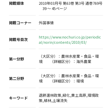
掲載媒体
2010年03月号 第63巻 第3号 通巻769号
39 ～ 45ページ
掲載コーナー
外国事情
https://www.nochuri.co.jp/periodic
掲載号目次
al/norin/contents/2010/03/
（大区分）：農林水産業・食品・環
第一分野
境 （詳細区分）：海外農業
（大区分）：農林水産業・食品・環
第二分野
境 （詳細区分）：環境
退耕還林政策,緑化,黄土高原,環境政
キーワード
策,植林,土壌流失