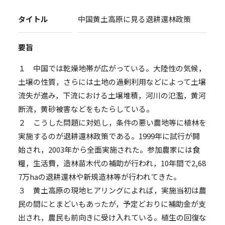
タイトル
中国黄土高原に見る退耕還林政策
要旨
１ 中国では乾燥地帯が広がっている。大陸性の気候，
土壌の性質，さらには土地の過剰利用などによって土壌
流失が進み，下流における土壌堆積，河川の氾濫，黄河
断流，黄砂被害などをもたらしている。
２ こうした問題に対処し，条件の悪い農地等に植林を
実施するのが退耕還林政策である。1999年に試行が開
始され，2003年から全面実施された。参加農家には食
糧，生活費，造林苗木代の補助が行われ，10年間で2,68
7万haの退耕還林や新規造林等が行われてきた。
３ 黄土高原の現地ヒアリングによれば，実施当初は農
民の間にとまどいもあったが，予定どおりに補助金が支
出され，農民も前向きに受け入れている。植生の回復な