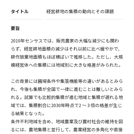
タイトル
経営耕地の集積の動向とその課題
要旨
2010年センサスでは、販売農家の大幅な減少にも関わ
らず、経営耕地面積の減少はそれ以前に比べ緩やかで、
耕作放棄地面積もほぼ横ばいで推移した。ただし、大規
模経営体への集積には地域別に大きな格差がみられた。
この背景には圃場条件や集落機能等の違いがあるとみら
れ、今後も集積が全国で一律に進むことは難しいとみら
れる。試算でも比較的集積が進む地域と集積が遅れる地
域では、集積割合に2030年時点で2 ～ 3 倍の格差が生じ
る結果となった。
条件不利地域を含め、地域農業及び農村社会の維持を図
るには、農地集積と並行して、農業経営の多角化や直接