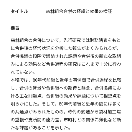
タイトル
森林組合合併の経緯と効果の検証
要旨
森林組合の合併について，先行研究では財務諸表をもと
に合併後の経営状況を分析した報告がよくみられるが，
合併協議の段階で議論された課題や合併後の新たな取組
みによる効果など合併過程の研究はこれまで十分に行わ
れていない。
本稿では，80年代前後と近年の事例間で合併過程を比較
し，合併の背景や合併後への期待と懸念，合併協議にお
ける主な問題点，合併後の効果や課題について相違点を
明らかにした。そして，80年代前後と近年の間には多く
の共通点がみられたものの，時代の変遷から製材加工場
の重複や支所間の能力差，市町村との関係希薄化など新
たな課題があることを示した。