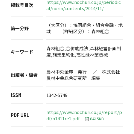
https://www.nochuri.co.jp/periodic
掲載号目次
al/norin/contents/2014/11/
（大区分）：協同組合・組合金融・地
第一分野
域 （詳細区分）：森林組合
森林組合,合併助成法,森林経営計画制
キーワード
度,施業集約化,高性能林業機械
農林中央金庫 発行 ／ 株式会社
出版者・編者
農林中金総合研究所 編集
ISSN
1342-5749
https://www.nochuri.co.jp/report/p
PDF URL
df/n1411re2.pdf
841.5KB