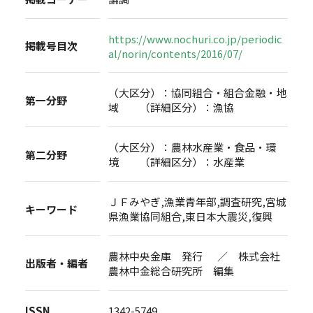
https://www.nochuri.co.jp/periodic
掲載号目次
al/norin/contents/2016/07/
（大区分）：協同組合・組合金融・地
第一分野
域 （詳細区分）：漁協
（大区分）：農林水産業・食品・環
第二分野
境 （詳細区分）：水産業
ＪＦみやぎ,漁業青年部,調査研究,宮城
キーワード
県漁業協同組合,東日本大震災,復興
農林中央金庫 発行 ／ 株式会社
出版者・編者
農林中金総合研究所 編集
ISSN
1342-5749