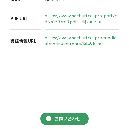
https://www.nochuri.co.jp/report/p
PDF URL
df/n1607re3.pdf
780.6KB
https://www.nochuri.co.jp/periodic
書誌情報URL
al/norin/contents/6045.html
お問い合わせ