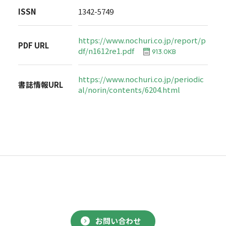
ISSN
1342-5749
https://www.nochuri.co.jp/report/p
PDF URL
df/n1612re1.pdf
913.0KB
https://www.nochuri.co.jp/periodic
書誌情報URL
al/norin/contents/6204.html
お問い合わせ