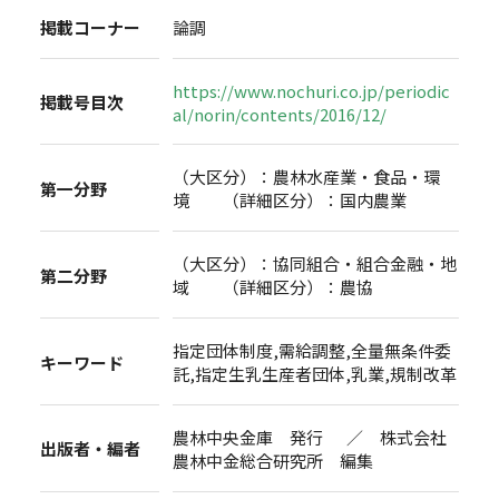
掲載コーナー
論調
https://www.nochuri.co.jp/periodic
掲載号目次
al/norin/contents/2016/12/
（大区分）：農林水産業・食品・環
第一分野
境 （詳細区分）：国内農業
（大区分）：協同組合・組合金融・地
第二分野
域 （詳細区分）：農協
指定団体制度,需給調整,全量無条件委
キーワード
託,指定生乳生産者団体,乳業,規制改革
農林中央金庫 発行 ／ 株式会社
出版者・編者
農林中金総合研究所 編集