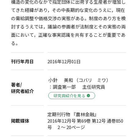
構造の変化のなかで指定団体に出荷する生産者が増加し
てきた経緯があり，その中長期的な変化のうえに，現在
の需給調整や価格交渉の実態がある。制度のあり方を検
討するうえでは，議論の参画者が法制度とその実態の両
面において，正確な事実認識を共有することが重要であ
る。
刊行年月日
2016年12月01日
小針 美和 （コバリ ミワ）
著者/
：調査第一部 主任研究員
研究者紹介
研究員紹介を見る
定期刊行物 『農林金融』
掲載媒体
2016年12月号 第69巻 第12号 通巻850
号 2 ～ 20ページ