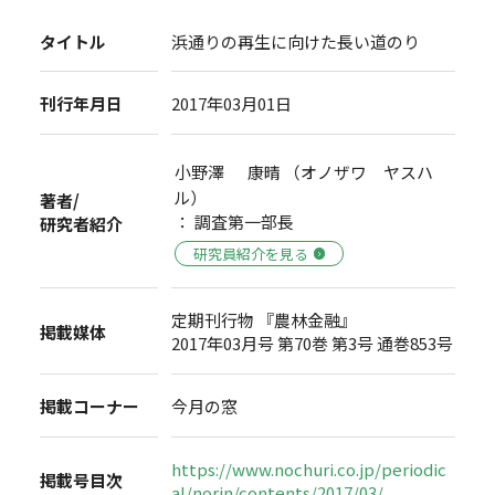
タイトル
浜通りの再生に向けた長い道のり
刊行年月日
2017年03月01日
小野澤 康晴 （オノザワ ヤスハ
ル）
著者/
： 調査第一部長
研究者紹介
研究員紹介を見る
定期刊行物 『農林金融』
掲載媒体
2017年03月号 第70巻 第3号 通巻853号
掲載コーナー
今月の窓
https://www.nochuri.co.jp/periodic
掲載号目次
al/norin/contents/2017/03/