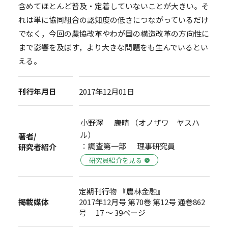
含めてほとんど普及・定着していないことが大きい。そ
れは単に協同組合の認知度の低さにつながっているだけ
でなく，今回の農協改革やわが国の構造改革の方向性に
まで影響を及ぼす，より大きな問題をも生んでいるとい
える。
刊行年月日
2017年12月01日
小野澤 康晴 （オノザワ ヤスハ
ル）
著者/
：調査第一部 理事研究員
研究者紹介
研究員紹介を見る
定期刊行物 『農林金融』
掲載媒体
2017年12月号 第70巻 第12号 通巻862
号 17 ～ 39ページ