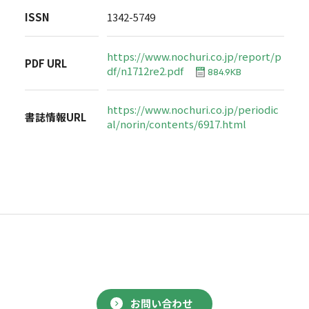
ISSN
1342-5749
https://www.nochuri.co.jp/report/p
PDF URL
df/n1712re2.pdf
884.9KB
https://www.nochuri.co.jp/periodic
書誌情報URL
al/norin/contents/6917.html
お問い合わせ