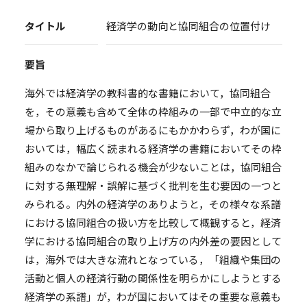
タイトル
経済学の動向と協同組合の位置付け
要旨
海外では経済学の教科書的な書籍において，協同組合
を，その意義も含めて全体の枠組みの一部で中立的な立
場から取り上げるものがあるにもかかわらず，わが国に
おいては，幅広く読まれる経済学の書籍においてその枠
組みのなかで論じられる機会が少ないことは，協同組合
に対する無理解・誤解に基づく批判を生む要因の一つと
みられる。内外の経済学のありようと，その様々な系譜
における協同組合の扱い方を比較して概観すると，経済
学における協同組合の取り上げ方の内外差の要因として
は，海外では大きな流れとなっている，「組織や集団の
活動と個人の経済行動の関係性を明らかにしようとする
経済学の系譜」が，わが国においてはその重要な意義も