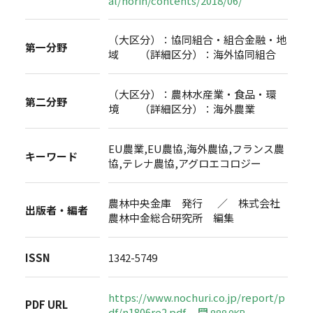
al/norin/contents/2018/06/
（大区分）：協同組合・組合金融・地
第一分野
域 （詳細区分）：海外協同組合
（大区分）：農林水産業・食品・環
第二分野
境 （詳細区分）：海外農業
EU農業,EU農協,海外農協,フランス農
キーワード
協,テレナ農協,アグロエコロジー
農林中央金庫 発行 ／ 株式会社
出版者・編者
農林中金総合研究所 編集
ISSN
1342-5749
https://www.nochuri.co.jp/report/p
PDF URL
df/n1806re2.pdf
888.9KB