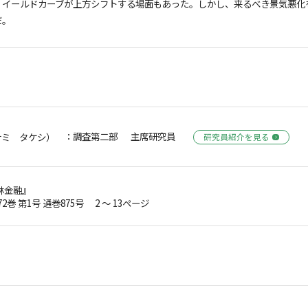
、イールドカーブが上方シフトする場面もあった。しかし、来るべき景気悪化
だ。
：調査第二部 主席研究員
ナミ タケシ）
研究員紹介を見る
林金融』
72巻 第1号 通巻875号 2 ～ 13ページ