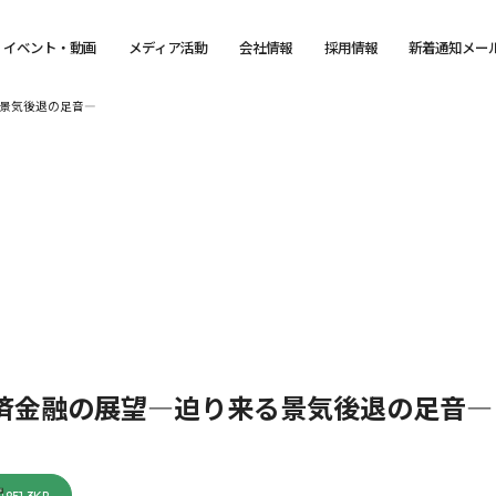
イベント・動画
メディア活動
会社情報
採用情報
新着通知メー
る景気後退の足音―
経済金融の展望―迫り来る景気後退の足音―