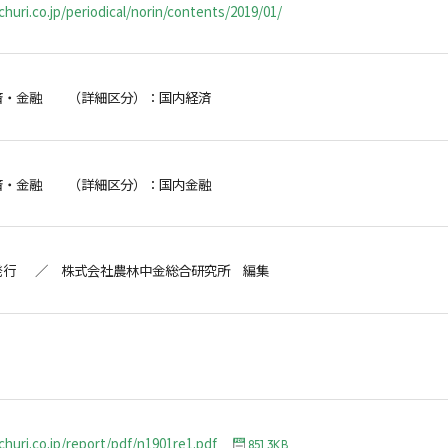
huri.co.jp/periodical/norin/contents/2019/01/
済・金融 （詳細区分）：国内経済
済・金融 （詳細区分）：国内金融
発行 ／ 株式会社農林中金総合研究所 編集
churi.co.jp/report/pdf/n1901re1.pdf
851.3KB