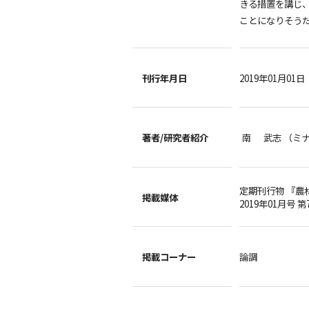
きる措置を講じ
ことになりそう
刊行年月日
2019年01月01日
著者/
研究者紹介
南 武志 （ミ
定期刊行物 『農
掲載媒体
2019年01月号 第
掲載コーナー
論調