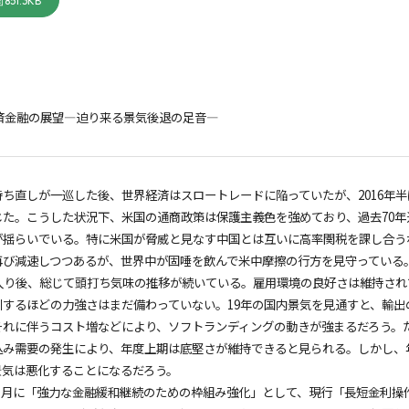
851.3KB
経済金融の展望―迫り来る景気後退の足音―
持ち直しが一巡した後、世界経済はスロートレードに陥っていたが、2016年
じた。こうした状況下、米国の通商政策は保護主義色を強めており、過去70
が揺らいでいる。特に米国が脅威と見なす中国とは互いに高率関税を課し合う
再び減速しつつあるが、世界中が固唾を飲んで米中摩擦の行方を見守っている
年入り後、総じて頭打ち気味の推移が続いている。雇用環境の良好さは維持さ
引するほどの力強さはまだ備わっていない。19年の国内景気を見通すと、輸
れに伴うコスト増などにより、ソフトランディングの動きが強まるだろう。ただ
込み需要の発生により、年度上期は底堅さが維持できると見られる。しかし、
景気は悪化することになるだろう。
7 月に「強力な金融緩和継続のための枠組み強化」として、現行「長短金利