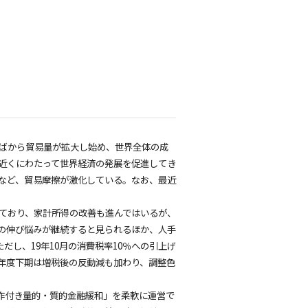
半ばから貿易量が拡大し始め、世界全体の成
年近くにわたって世界経済の発展を促進してき
など、貿易摩擦が激化している。なお、最近
。
れており、家計所得の改善も進んではいるが、
出の伸び悩みが継続すると見られるほか、人手
し、19年10月の消費税率10％への引上げ
年度下期は増税後の反動減も加わり、調整色
操作付き量的・質的金融緩和」を柔軟に運営で