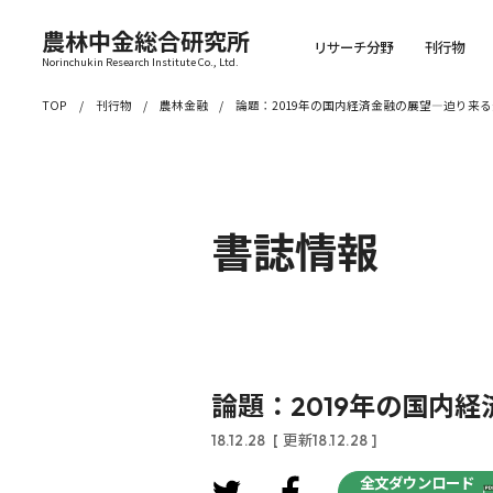
農林中金総合研究所
リサーチ分野
刊行物
Norinchukin Research Institute Co., Ltd.
TOP
刊行物
農林金融
論題：2019年の国内経済金融の展望―迫り来
書誌情報
論題：2019年の国内
18.12.28
[ 更新18.12.28 ]
全文ダウンロード