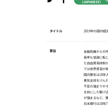
（JAPANESE）
タイトル
2019年の国内
要旨
金融危機からの
長率も加速に転
た自由貿易体制
では世界貿易が
国内景気は18
景気全体をけん
不足の強まりやそ
を前にした駆け
が強まるなど、
日本銀行は18年