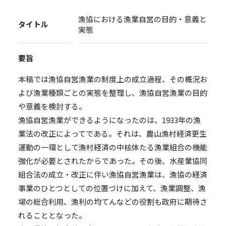
漁協における漁業自営の目的・意義と
タイトル
実態
要旨
本稿では漁協自営漁業の制度上の成立過程、その概況お
よび漁業種類ごとの実態を整理し、漁協自営漁業の目的
や意義を検討する。
漁協自営漁業ができるようになったのは、1933年の漁
業法の改正によってである。それは、農山漁村経済更生
運動の一環として漁村経済の中核体たる漁業組合の機能
強化が必要とされたからであった。その後、水産業協同
組合法の成立・改正に伴い漁協自営漁業は、漁協の経済
事業のひとつとしての位置づけに加えて、漁業調整、漁
場の総合利用、漁利の均てんなどの役割も政府に期待さ
れることとなった。