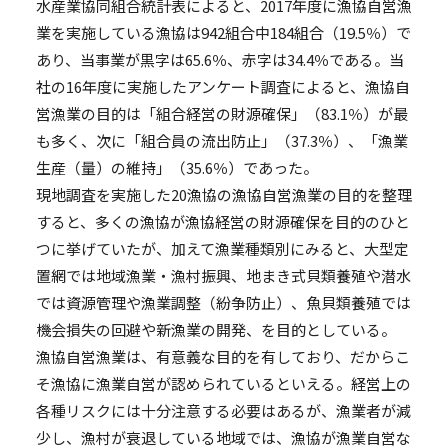
水産業協同組合統計表によると、2017年度に漁協自営漁
業を実施している漁協は942組合中184組合（19.5％）で
あり、当事業が黒字は65.6％、赤字は34.4％である。当
社の16年度に実施したアンケート調査によると、漁協自
営漁業の目的は「組合経営の財源確保」（83.1％）が最
も多く、次に「組合員の流出防止」（37.3％）、「漁業
生産（量）の維持」（35.6％）であった。
現地調査を実施した20漁協の漁協自営漁業の目的を整理
すると、多くの漁協が漁協経営の財源確保を目的のひと
つに挙げていたが、加えて漁業種類別にみると、大型定
置網では地域漁業・漁村振興、地まき式貝類養殖や潜水
では資源管理や漁業調整（紛争防止）、魚貝類養殖では
機会損失の回避や新漁業の開発、を目的としている。
漁協自営漁業は、有意義な目的を有しており、だからこ
そ漁協に漁業自営が認められているといえる。経営上の
各種リスクには十分注意する必要はあるが、漁業者が減
少し、漁村が衰退している地域では、漁協が漁業自営な