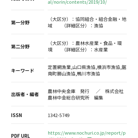
al/norin/contents/2019/10/
（大区分）：協同組合・組合金融・地
第一分野
域 （詳細区分）：漁協
（大区分）：農林水産業・食品・環
第二分野
境 （詳細区分）：水産業
定置網漁業,山口県漁協,横浜市漁協,鋸
キーワード
南町勝山漁協,鴨川市漁協
農林中央金庫 発行 ／ 株式会社
出版者・編者
農林中金総合研究所 編集
ISSN
1342-5749
https://www.nochuri.co.jp/report/p
PDF URL