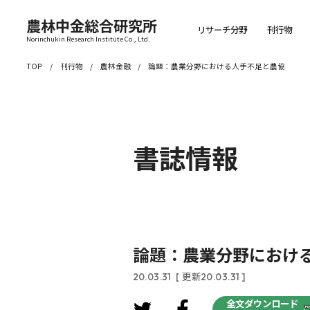
農林中金総合研究所
リサーチ分野
刊行物
Norinchukin Research Institute Co., Ltd.
TOP
刊行物
農林金融
論題：農業分野における人手不足と農協
書誌情報
論題：農業分野におけ
20.03.31
[ 更新20.03.31 ]
全文ダウンロード