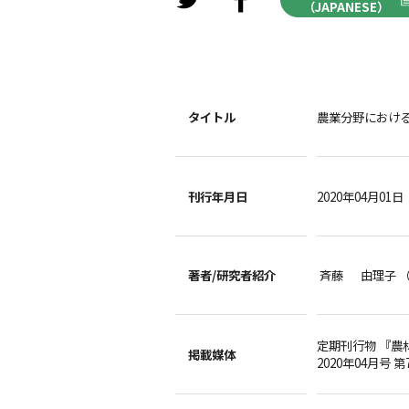
（JAPANESE）
タイトル
農業分野におけ
刊行年月日
2020年04月01日
著者/
研究者紹介
斉藤 由理子 
定期刊行物 『農
掲載媒体
2020年04月号 第