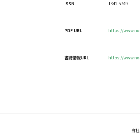
ISSN
1342-5749
PDF URL
https://www.no
書誌情報URL
https://www.noc
当社