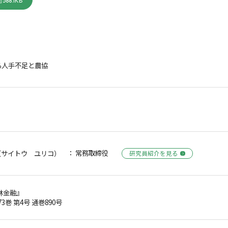
588.1KB
る人手不足と農協
： 常務取締役
（サイトウ ユリコ）
研究員紹介を見る
林金融』
73巻 第4号 通巻890号