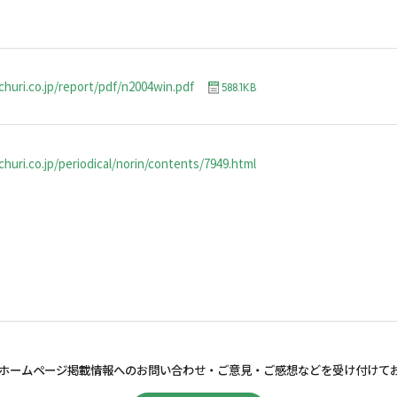
churi.co.jp/report/pdf/n2004win.pdf
588.1KB
huri.co.jp/periodical/norin/contents/7949.html
ホームページ掲載情報へのお問い合わせ・
ご意見・ご感想などを受け付けて