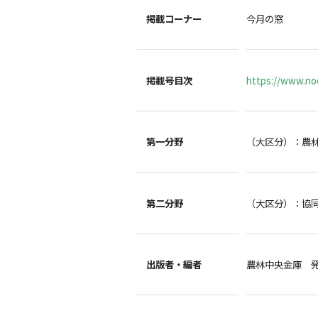
掲載コーナー
今月の窓
掲載号目次
https://www.noc
第一分野
（大区分）：農
第二分野
（大区分）：協
出版者・編者
農林中央金庫 