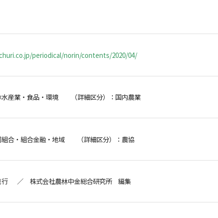
huri.co.jp/periodical/norin/contents/2020/04/
林水産業・食品・環境 （詳細区分）：国内農業
同組合・組合金融・地域 （詳細区分）：農協
発行 ／ 株式会社農林中金総合研究所 編集