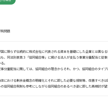
715.4KB
課税問題
が国に限らず伝統的に株式会社に代表される資本を基礎にした企業とは異なる
法も、同法別表第３「協同組合等」に掲げる法人が支払う事業分量配当と従事
いる。
従事分量配当に関しては、協同組合の理念からそれ、かつ、協同組合のタイプ
自体における剰余金概念の明確化とそれに即した必要な規制等、改善すべきは
外の協同組合税制も参考にしながら協同組合のあるべき姿に即した再検討が望