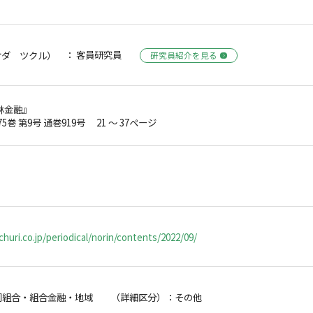
： 客員研究員
ケダ ツクル）
研究員紹介を見る
林金融』
75巻 第9号 通巻919号 21 ～ 37ページ
huri.co.jp/periodical/norin/contents/2022/09/
同組合・組合金融・地域 （詳細区分）：その他