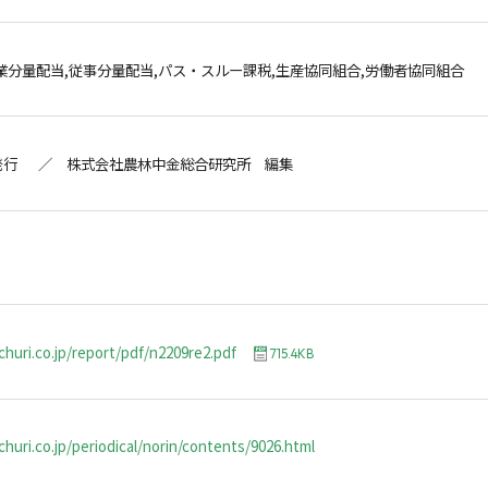
業分量配当,従事分量配当,パス・スルー課税,生産協同組合,労働者協同組合
発行 ／ 株式会社農林中金総合研究所 編集
churi.co.jp/report/pdf/n2209re2.pdf
715.4KB
huri.co.jp/periodical/norin/contents/9026.html