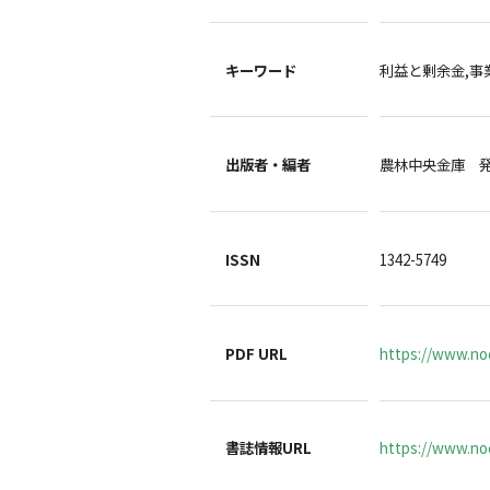
キーワード
利益と剰余金,事
出版者・編者
農林中央金庫 
ISSN
1342-5749
PDF URL
https://www.no
書誌情報URL
https://www.noc