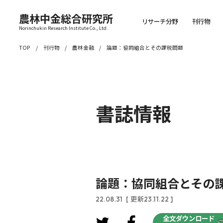
農林中金総合研究所
リサーチ分野
刊行物
Norinchukin Research Institute Co., Ltd.
TOP
刊行物
農林金融
論題：協同組合とその課税問題
書誌情報
論題：協同組合とその
22.08.31
[ 更新23.11.22 ]
全文ダウンロード