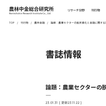
農林中金総合研究所
リサーチ分野
刊行物
Norinchukin Research Institute Co., Ltd.
TOP
刊行物
農林金融
論題：農業セクターの脱炭素化と金融に関する
書誌情報
論題：農業セクターの
―
23.01.31
[ 更新23.11.22 ]