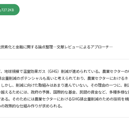
727.2KB
脱炭素化と金融に関する論点整理―文献レビューによるアプローチ―
て、地球規模で温室効果ガス（GHG）削減が進められている。農業セクターの
G排出量削減のポテンシャルも高いと考えられており、農業セクターにおける
。しかし、削減に向けた取組みはあまり進んでいない。その理由の一つに、削
り越えるためには、政府の予算、国際的な基金、民間の資金など、多種多様な
である。そのためには農業セクターにおけるGHG排出量削減のための技術を
めの政策的な仕組み作りが求められる。