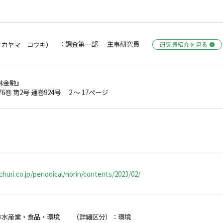
：調査第一部 主事研究員
タカヤマ コウキ）
研究員紹介を見る
林金融』
76巻 第2号 通巻924号 2 ～ 17ページ
huri.co.jp/periodical/norin/contents/2023/02/
林水産業・食品・環境 （詳細区分）：環境