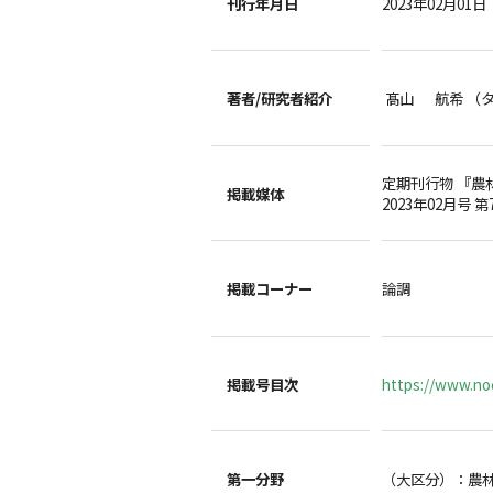
刊行年月日
2023年02月01日
著者/
研究者紹介
髙山 航希 （
定期刊行物 『農
掲載媒体
2023年02月号 第
掲載コーナー
論調
掲載号目次
https://www.noc
第一分野
（大区分）：農