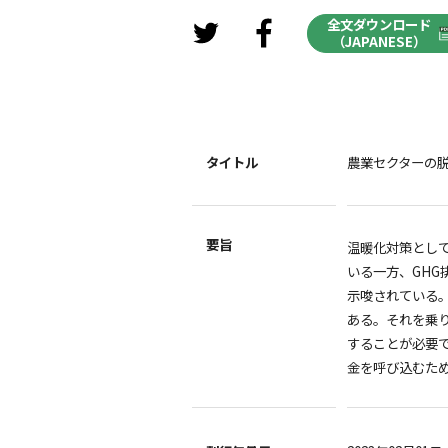
全文ダウンロード
（JAPANESE）
タイトル
農業セクターの
要旨
温暖化対策とし
いる一方、GH
示唆されている
ある。それを乗
することが必要
金を呼び込むた