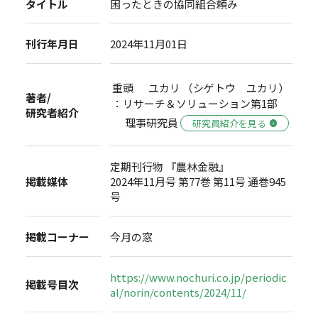
タイトル
困ったときの協同組合頼み
刊行年月日
2024年11月01日
重頭 ユカリ （シゲトウ ユカリ）
著者/
：リサーチ＆ソリューション第1部
研究者紹介
理事研究員
研究員紹介を見る
定期刊行物 『農林金融』
掲載媒体
2024年11月号 第77巻 第11号 通巻945
号
掲載コーナー
今月の窓
https://www.nochuri.co.jp/periodic
掲載号目次
al/norin/contents/2024/11/