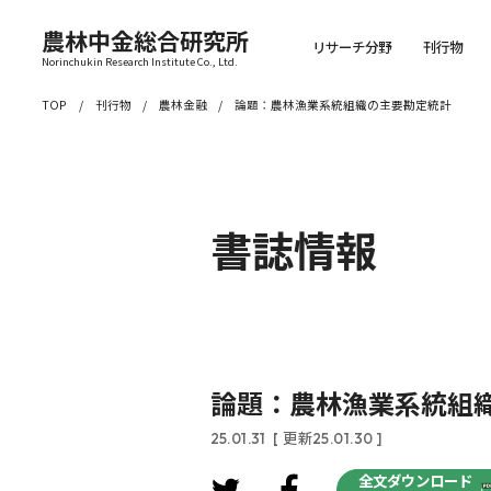
農林中金総合研究所
リサーチ分野
刊行物
Norinchukin Research Institute Co., Ltd.
TOP
刊行物
農林金融
論題：農林漁業系統組織の主要勘定統計
書誌情報
論題：農林漁業系統組
25.01.31
[ 更新25.01.30 ]
全文ダウンロード