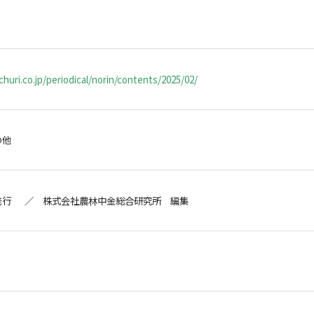
huri.co.jp/periodical/norin/contents/2025/02/
の他
発行 ／ 株式会社農林中金総合研究所 編集