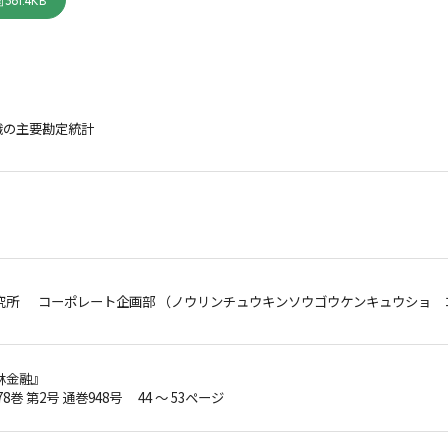
361.4KB
織の主要勘定統計
究所 コーポレート企画部 （ノウリンチュウキンソウゴウケンキュウショ 
林金融』
78巻 第2号 通巻948号 44 ～ 53ページ