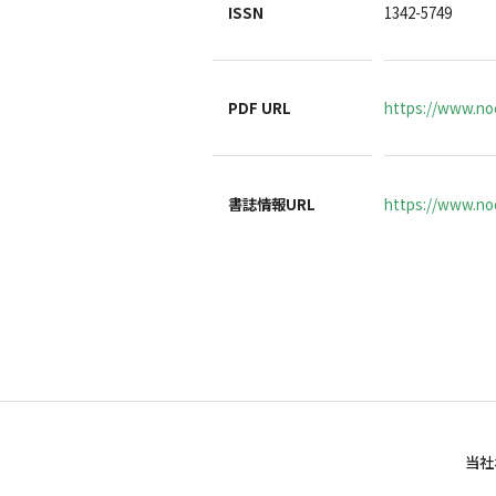
ISSN
1342-5749
PDF URL
https://www.no
書誌情報URL
https://www.noc
当社