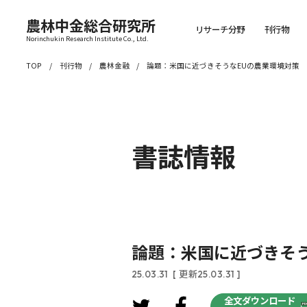
農林中金総合研究所
リサーチ分野
刊行物
Norinchukin Research Institute Co., Ltd.
TOP
刊行物
農林金融
論題：米国に近づきそうなEUの農業環境対策
書誌情報
論題：米国に近づきそう
25.03.31
[ 更新25.03.31 ]
全文ダウンロード