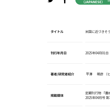
（JAPANESE）
タイトル
米国に近づきそう
刊行年月日
2025年04月01日
著者/
研究者紹介
平澤 明彦 （
定期刊行物 『農
掲載媒体
2025年04月号 第