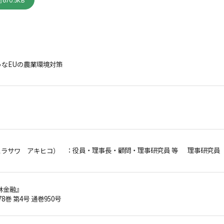
670.5KB
なEUの農業環境対策
：役員・理事長・顧問・理事研究員 等 理事研究員
ヒラサワ アキヒコ）
林金融』
78巻 第4号 通巻950号