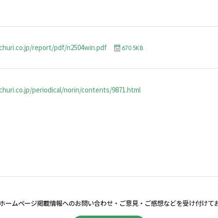
churi.co.jp/report/pdf/n2504win.pdf
670.5KB
huri.co.jp/periodical/norin/contents/9871.html
ホームページ掲載情報へのお問い合わせ・
ご意見・ご感想などを受け付けて