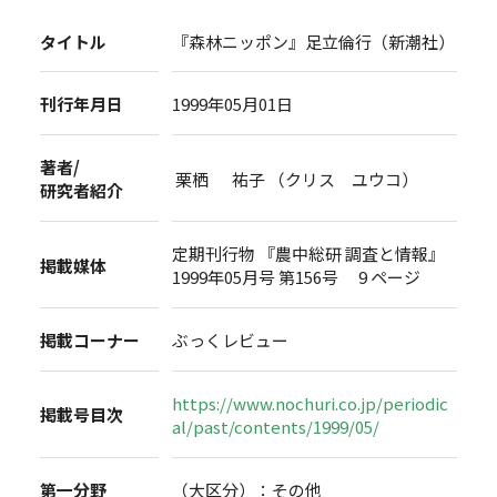
タイトル
『森林ニッポン』足立倫行（新潮社）
刊行年月日
1999年05月01日
著者/
栗栖 祐子 （クリス ユウコ）
研究者紹介
定期刊行物 『農中総研 調査と情報』
掲載媒体
1999年05月号 第156号 9 ページ
掲載コーナー
ぶっくレビュー
https://www.nochuri.co.jp/periodic
掲載号目次
al/past/contents/1999/05/
第一分野
（大区分）：その他