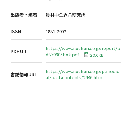
出版者・編者
農林中金総合研究所
ISSN
1881-2902
https://www.nochuri.co.jp/report/p
PDF URL
df/r9905bok.pdf
120.0KB
https://www.nochuri.co.jp/periodic
書誌情報URL
al/past/contents/2946.html