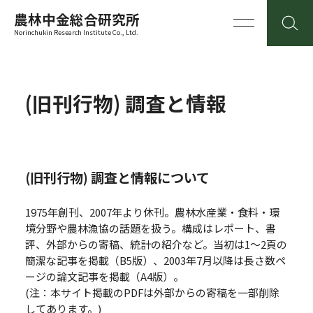
農林中金総合研究所
Norinchukin Research Institute Co., Ltd.
(旧刊行物) 調査と情報
(旧刊行物) 調査と情報について
1975年創刊、2007年より休刊。農林水産業・食料・環
境分野や農林漁協の話題を扱う。構成はレポート、書
評、外部からの寄稿、統計の紹介など。当初は1～2頁の
簡潔な記事を掲載（B5版）、2003年7月以降は長さ数ペ
ージの論文記事を掲載（A4版）。
(注：本サイト掲載のPDFは外部からの寄稿を一部削除
してあります。)