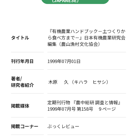
（JAPANESE）
『有機農業ハンドブック－土つくりか
タイトル
ら食べ方まで－』日本有機農業研究会
編集（農山漁村文化協会）
刊行年月日
1999年07月01日
著者/
木原 久 （キハラ ヒサシ）
研究者紹介
定期刊行物 『農中総研 調査と情報』
掲載媒体
1999年07月号 第158号 9 ページ
掲載コーナー
ぶっくレビュー