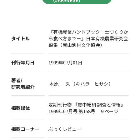
（JAPANESE）
『有機農業ハンドブック－土つくりか
タイトル
ら食べ方まで－』日本有機農業研究会
編集（農山漁村文化協会）
刊行年月日
1999年07月01日
著者/
木原 久 （キハラ ヒサシ）
研究者紹介
定期刊行物 『農中総研 調査と情報』
掲載媒体
1999年07月号 第158号 9 ページ
掲載コーナー
ぶっくレビュー