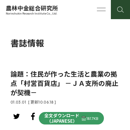
農林中金総合研究所
Norinchukin Research Institute Co., Ltd.
書誌情報
論題：住民が作った生活と農業の拠
点「村営百貨店」 －ＪＡ支所の廃止
が契機－
01.03.01
[ 更新10.06.18 ]
全文ダウンロード
181.7KB
（JAPANESE）