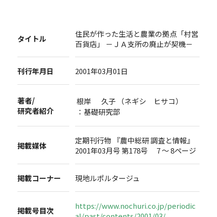
住民が作った生活と農業の拠点「村営
タイトル
百貨店」 －ＪＡ支所の廃止が契機－
刊行年月日
2001年03月01日
著者/
根岸 久子 （ネギシ ヒサコ）
研究者紹介
：基礎研究部
定期刊行物 『農中総研 調査と情報』
掲載媒体
2001年03月号 第178号 7 ～ 8ページ
掲載コーナー
現地ルポルタージュ
https://www.nochuri.co.jp/periodic
掲載号目次
al/past/contents/2001/03/