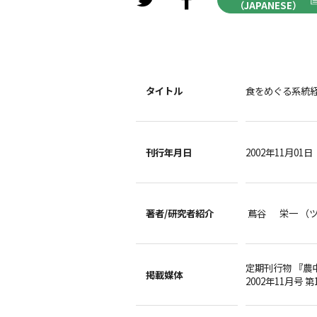
（JAPANESE）
タイトル
食をめぐる系統
刊行年月日
2002年11月01日
著者/
研究者紹介
蔦谷 栄一 （
定期刊行物 『農
掲載媒体
2002年11月号 第