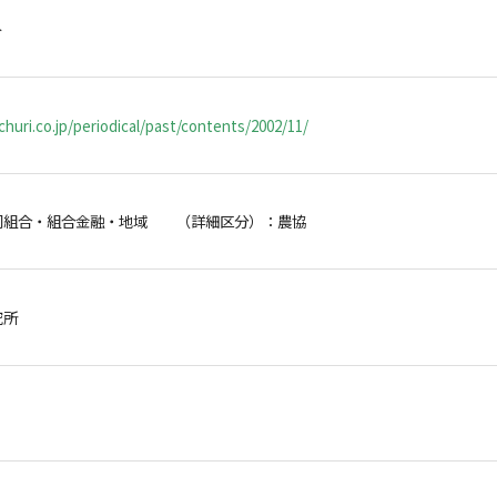
ト
huri.co.jp/periodical/past/contents/2002/11/
同組合・組合金融・地域 （詳細区分）：農協
研究所