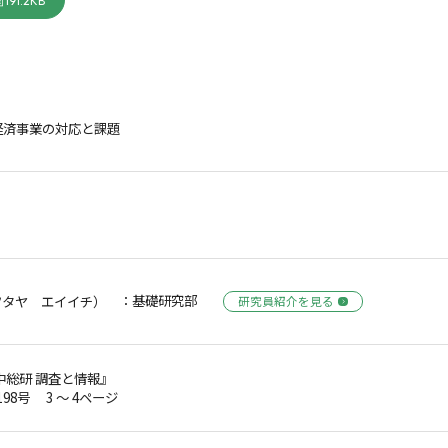
191.2KB
経済事業の対応と課題
：基礎研究部
ツタヤ エイイチ）
研究員紹介を見る
中総研 調査と情報』
198号 3 ～ 4ページ