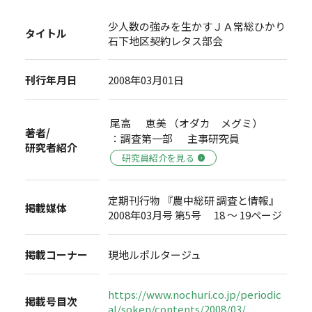
少人数の強みを生かすＪＡ常総ひかり
タイトル
石下地区契約レタス部会
刊行年月日
2008年03月01日
尾高 恵美 （オダカ メグミ）
著者/
：調査第一部 主事研究員
研究者紹介
研究員紹介を見る
定期刊行物 『農中総研 調査と情報』
掲載媒体
2008年03月号 第5号 18 ～ 19ページ
掲載コーナー
現地ルポルタージュ
https://www.nochuri.co.jp/periodic
掲載号目次
al/soken/contents/2008/03/