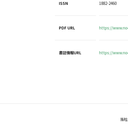
ISSN
1882-2460
PDF URL
https://www.noc
書誌情報URL
https://www.noc
当社