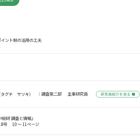
23.4KB
ポイント制の活用の工夫
：調査第二部 主事研究員
（タグチ サツキ）
研究員紹介を見る
中総研 調査と情報』
18号 10 ～ 11ページ