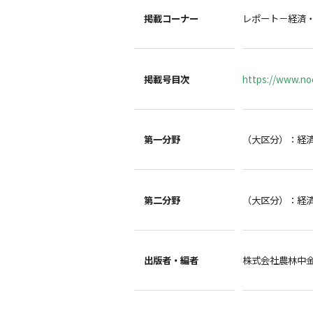
掲載コーナー
レポート－経済
掲載号目次
https://www.noc
第一分野
（大区分）：経
第二分野
（大区分）：経
出版者・編者
株式会社農林中