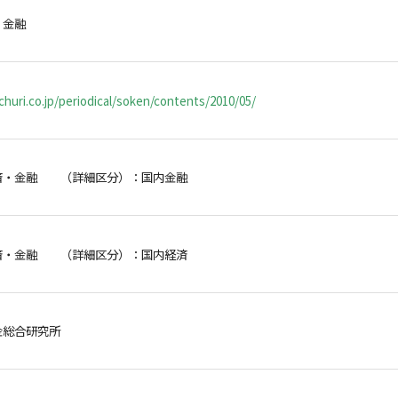
・金融
huri.co.jp/periodical/soken/contents/2010/05/
済・金融 （詳細区分）：国内金融
済・金融 （詳細区分）：国内経済
金総合研究所