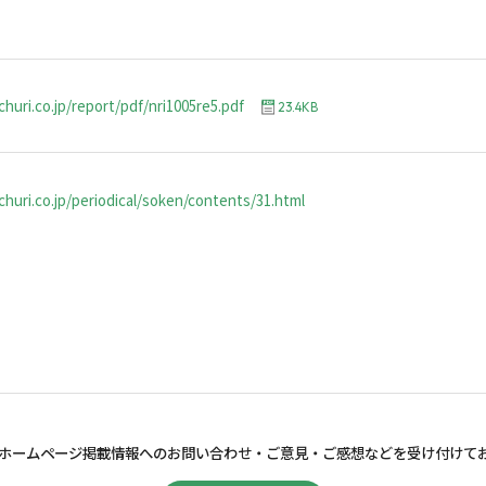
huri.co.jp/report/pdf/nri1005re5.pdf
23.4KB
huri.co.jp/periodical/soken/contents/31.html
ホームページ掲載情報へのお問い合わせ・
ご意見・ご感想などを受け付けて