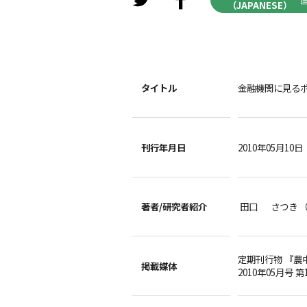
（JAPANESE）
タイトル
金融機関に見る
刊行年月日
2010年05月10日
著者/
研究者紹介
田口 さつき 
定期刊行物 『農
掲載媒体
2010年05月号 第