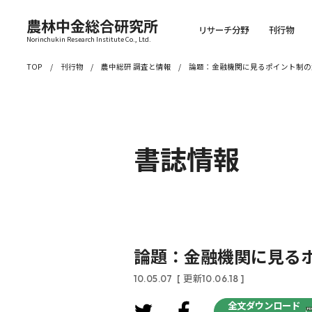
農林中金総合研究所
リサーチ分野
刊行物
Norinchukin Research Institute Co., Ltd.
TOP
刊行物
農中総研 調査と情報
論題：金融機関に見るポイント制の
書誌情報
論題：金融機関に見る
10.05.07
[ 更新10.06.18 ]
全文ダウンロード