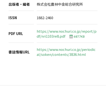
出版者・編者
株式会社農林中金総合研究所
ISSN
1882-2460
https://www.nochuri.co.jp/report/p
PDF URL
df/nri1103re8.pdf
687.7KB
https://www.nochuri.co.jp/periodic
書誌情報URL
al/soken/contents/3836.html