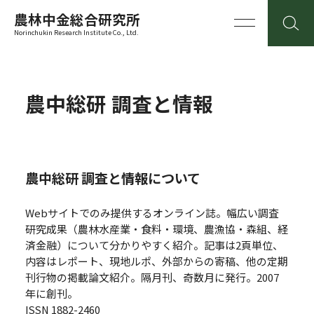
農林中金総合研究所
Norinchukin Research Institute Co., Ltd.
農中総研 調査と情報
農中総研 調査と情報について
Webサイトでのみ提供するオンライン誌。幅広い調査
研究成果（農林水産業・食料・環境、農漁協・森組、経
済金融）について分かりやすく紹介。記事は2頁単位、
内容はレポート、現地ルポ、外部からの寄稿、他の定期
刊行物の掲載論文紹介。隔月刊、奇数月に発行。2007
年に創刊。
ISSN 1882-2460