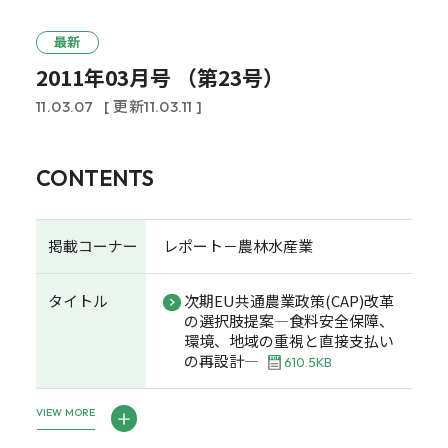
最新
2011年03月号 （第23号）
11.03.07
[ 更新11.03.11 ]
CONTENTS
掲載コーナー
レポート－農林水産業
タイトル
次期EU共通農業政策(CAP)改革
の選択肢提案―食料安全保障、
環境、地域の重視と直接支払い
の再設計―
610.5KB
VIEW MORE