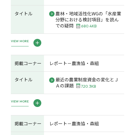
タイトル
農林・地域活性化WGの「水産業
分野における検討項目」を読ん
での疑問
680.4KB
VIEW MORE
掲載コーナー
レポート－農漁協・森組
タイトル
最近の農業制度資金の変化とＪ
Ａの課題
720.3KB
VIEW MORE
掲載コーナー
レポート－農漁協・森組